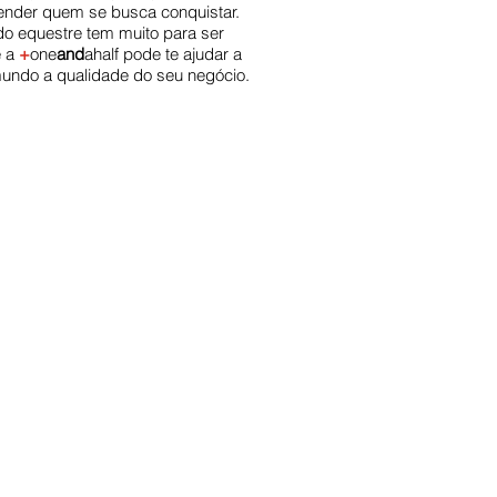
ender quem se busca conquistar.
o equestre tem muito para ser
e a
+
one
and
ahalf
pode te ajudar a
undo a qualidade do seu negócio.