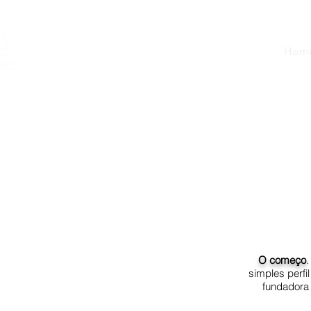
Hom
sa trajetória até aqui...
O começo
.
simples perfi
fundadora 