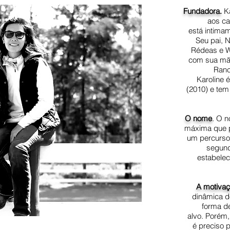
Fundadora.
K
aos ca
está intimam
Seu pai, N
Rédeas e W
com sua mãe
Ranc
Karoline 
(2010) e tem
O nome
. O 
máxima que p
um percurso
segund
estabelec
A motiva
dinâmica d
forma de
alvo.
Porém,
é preciso p