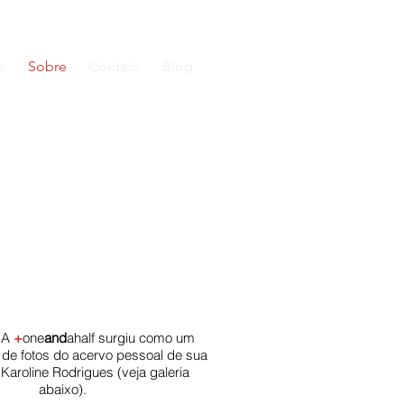
e
Sobre
Contato
Blog
 A
+
one
and
ahalf surgiu como um
l de fotos do acervo pessoal de sua
Karoline Rodrigues (veja galeria
abaixo).