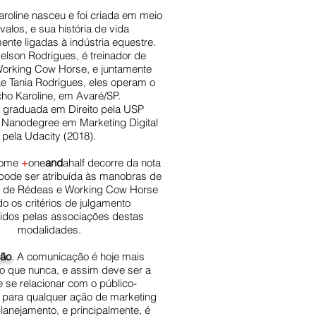
aroline nasceu e foi criada em meio
valos, e sua história de vida
ente ligadas à indústria equestre.
elson Rodrigues, é treinador de
orking Cow Horse, e juntamente
 Tania Rodrigues, eles operam o
ho Karoline, em Avaré/SP.
é graduada em Direito pela USP
 Nanodegree em Marketing Digital
pela Udacity (2018).
nome
+
one
and
ahalf decorre da nota
ode ser atribuída às manobras de
 de Rédeas e Working Cow Horse
o os critérios de julgamento
idos pelas associações destas
modalidades.
ção
. A comunicação é hoje mais
o que nunca, e assim deve ser a
 se relacionar com o público-
 para qualquer ação de marketing
lanejamento, e principalmente, é