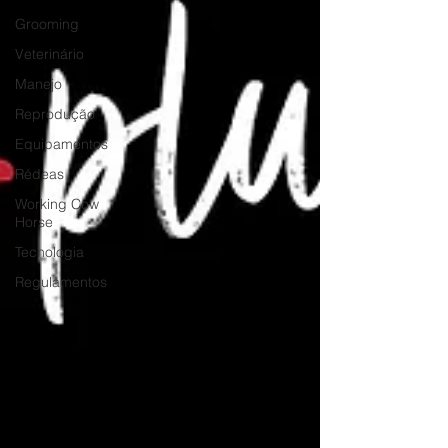
Grooming
Veterinário
Manejo
Reprodução
Equipamentos
Rédeas
Working Cow
Horse
Tecnologia
Regulamentos