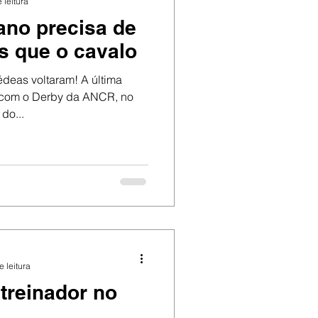
 leitura
no precisa de
is que o cavalo
deas voltaram! A última
 com o Derby da ANCR, no
do...
e leitura
treinador no