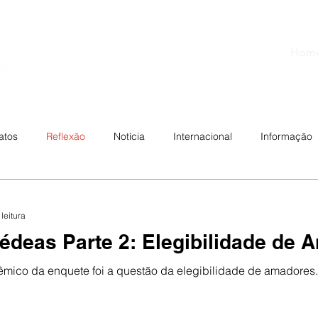
Hom
atos
Reflexão
Notícia
Internacional
Informação
anejo
Reprodução
Equipamentos
Rédeas
Work
leitura
édeas Parte 2: Elegibilidade de 
mico da enquete foi a questão da elegibilidade de amadores.