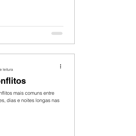
e leitura
nflitos
nflitos mais comuns entre
es, dias e noites longas nas