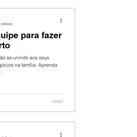
 leitura
uipe para fazer
rto
tão se unindo aos seus
ócios na família. Aprenda
..