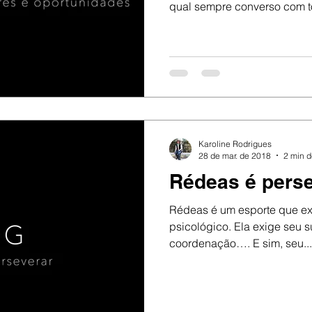
qual sempre converso com t
Karoline Rodrigues
28 de mar. de 2018
2 min d
Rédeas é perse
Rédeas é um esporte que exi
psicológico. Ela exige seu suor, sua concentração, sua
coordenação…. E sim, seu...