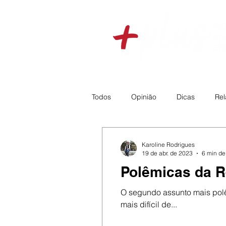
Todos
Opinião
Dicas
Rel
Grooming
Veterinário
M
Karoline Rodrigues
19 de abr. de 2023
6 min de 
Polêmicas da R
Tecnologia
Regulamentos
O segundo assunto mais polê
mais difícil de...