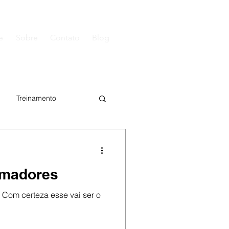
e
Sobre
Contato
Blog
Treinamento
ing Cow Horse
Amadores
 Com certeza esse vai ser o