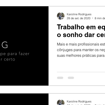
Karoline Rodrigues
28 de set. de 2020
8 min de
Trabalho em eq
o sonho dar ce
Mais e mais profissionais es
cônjuges para manter os neg
suas melhores práticas para.
Karoline Rodrigues