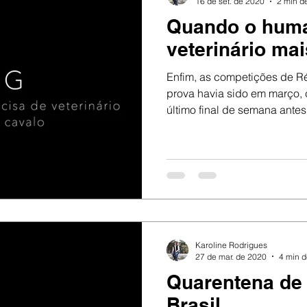
16 de set. de 2020
2 min de
Quando o huma
veterinário ma
Enfim, as competições de Ré
prova havia sido em março,
último final de semana antes 
Karoline Rodrigues
27 de mar. de 2020
4 min d
Quarentena de 
Brasil