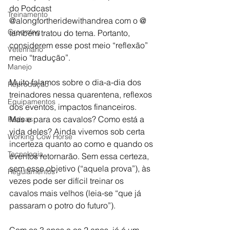
do Podcast 
Treinamento
@alongfortheridewithandrea com o @ 
Grooming
também tratou do tema. Portanto, 
considerem esse post meio “reflexão” 
Veterinário
meio “tradução”.
Manejo
Muito falamos sobre o dia-a-dia dos 
Reprodução
treinadores nessa quarentena, reflexos 
Equipamentos
dos eventos, impactos financeiros. 
Mas e para os cavalos? Como está a 
Rédeas
vida deles? Ainda vivemos sob certa 
Working Cow Horse
incerteza quanto ao como e quando os 
Tecnologia
eventos retornarão. Sem essa certeza, 
sem esse objetivo (“aquela prova”), às 
Regulamentos
vezes pode ser difícil treinar os 
cavalos mais velhos (leia-se “que já 
passaram o potro do futuro”).