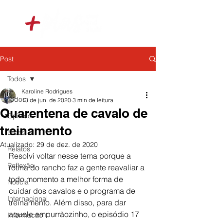
Post
Todos
Karoline Rodrigues
Todos
13 de jun. de 2020
3 min de leitura
Quarentena de cavalo de
Opinião
treinamento
Dicas
Atualizado:
29 de dez. de 2020
Relatos
Resolvi voltar nesse tema porque a 
Reflexão
rotina do rancho faz a gente reavaliar a 
todo momento a melhor forma de 
Notícia
cuidar dos cavalos e o programa de 
Internacional
treinamento. Além disso, para dar 
aquele empurrãozinho, o episódio 17 
Informação