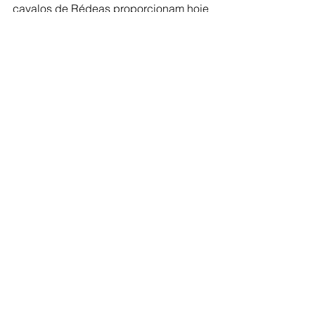
cavalos de Rédeas proporcionam hoje 
cavalos mais submissos e obedientes. 
Eles sempre vão tentar fazer tudo o 
que for pedido, mas não podemos 
esquecer de que eles são jovens e 
podem se machucar se pedirmos 
demais.
Fiquemos atentos!
Ver tudo
Posts recentes